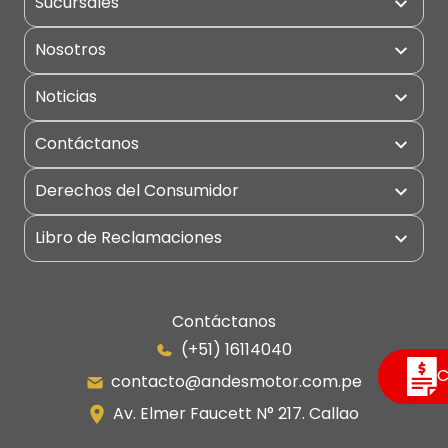
Sucursales
Concreto
Puntos de Servicio
Eléctricos
Nosotros
Excavadoras
Noticias
Grúas
Contáctanos
Manipulador Telescópico
Miniexcavadoras
Derechos del Consumidor
Montacargas
Libro de Reclamaciones
Motoniveladoras
Portuarios
Retroexcavadoras
Contáctanos
(+51) 16114040
Rodillo Compactador
C
contacto@andesmotor.com.pe
Av. Elmer Faucett N° 217. Callao