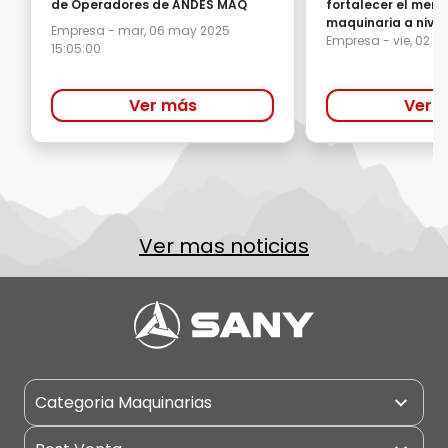
de Operadores de ANDES MAQ
fortalecer el mer
maquinaria a nivel
Empresa - mar, 06 may 2025
Empresa - vie, 02 m
15:05:00
Ver más
Ver 
Ver mas noticias
Categoria Maquinarias
Camiones