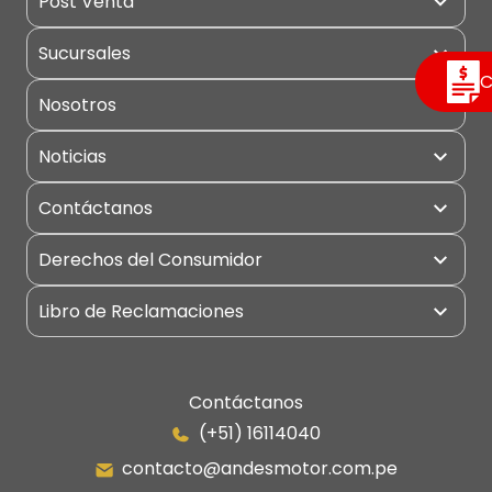
Post Venta
Cargadores
Garantía
Sucursales
Concreto
Puntos de Servicio
C
Eléctricos
Nosotros
Excavadoras
Noticias
Grúas
Contáctanos
Manipulador Telescópico
Miniexcavadoras
Derechos del Consumidor
Montacargas
Libro de Reclamaciones
Motoniveladoras
Portuarios
Retroexcavadoras
Contáctanos
(+51) 16114040
Rodillo Compactador
contacto@andesmotor.com.pe